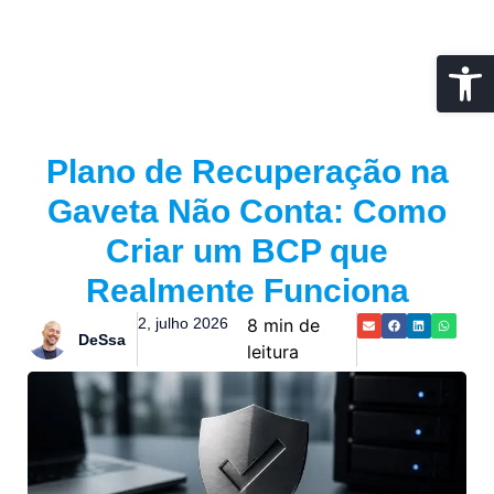
Abrir 
Plano de Recuperação na
Gaveta Não Conta: Como
Criar um BCP que
Realmente Funciona
2, julho 2026
8 min de
DeSsa
leitura