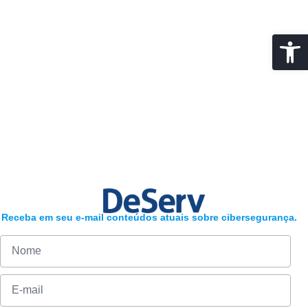
Abrir 
A DeServ realiza a
certificação?
Não. A DeServ prepara e acompanha a empresa; a
certificação é realizada por organismos acreditados.
Receba em seu e-mail conteúdos atuais sobre cibersegurança.