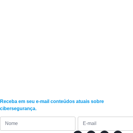
A segurança digit
empresas?
Não. Empresas de todos os portes são alvos d
Receba em seu e-mail conteúdos atuais sobre
cibersegurança.