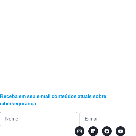
O que é segurança
Segurança digital é o conjunto de práticas e
autorizados.
Receba em seu e-mail conteúdos atuais sobre
cibersegurança.