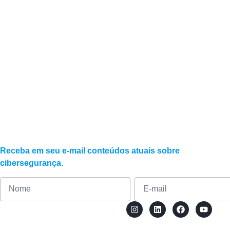
O serviço ajuda 
Sim. As políticas e controles são estruturado
Receba em seu e-mail conteúdos atuais sobre
cibersegurança.