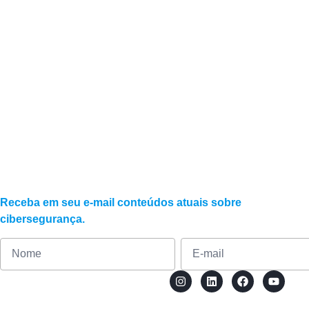
Quais riscos estã
Roubo de dados, interrupção de operações, 
Receba em seu e-mail conteúdos atuais sobre
cibersegurança.